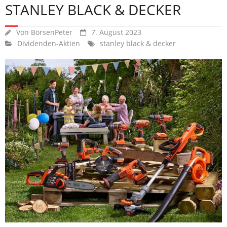
STANLEY BLACK & DECKER
Von
BörsenPeter
7. August 2023
Dividenden-Aktien
stanley black & decker